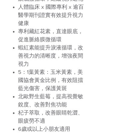
人體臨床
x
國際專利
x
逾百
醫學期刊證實有效提升視力
健康
專利藏紅花素，直達眼底，
促進脈絡膜微循環
蝦紅素能提升淚液循環，改
善視力的清晰度，增強夜間
視力
5
：
1
葉黃素：玉米黃素，美
國協會黃金比例，有效阻擋
藍光傷害，保護黃斑
北歐野生藍莓，提高視覺敏
銳度、改善對焦功能
杞子萃取，改善眼睛乾澀、
眼疲勞不適
6
歲或以上小朋友適用