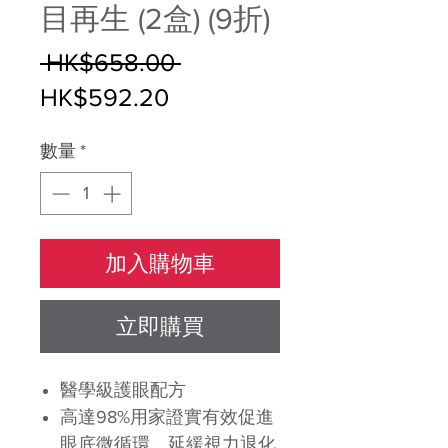
目再生 (2盒) (9折)
一
 HK$658.00 
促
般
HK$592.20
銷
價
數量
*
價
格
格
加入購物車
立即購買
醫學級護眼配方
高達
98%
用家證實有效促進
眼底微循環，延緩視力退化