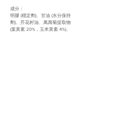
成分：
明膠 (穩定劑)、甘油 (水分保持
劑)、芥花籽油、萬壽菊提取物
(葉黃素 20%，玉米黃素 4%)、
蝦紅素、上光劑 (E901)、脂肪
酸甘油脂 (乳化劑)、藏紅花提
取物、北歐藍莓提取物 (花青
素25%)、杞子提取物
服用方法：6-12歲：每日1-2
粒；12歲以上：每日2-3粒
包裝規格：30粒
產地：日本
​聯絡我們