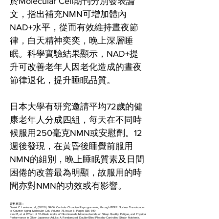
於Molecular Cell期刊分別發表論
文，指出補充NMN可增加體內
NAD+水平，從而有效維持晝夜節
律，白天精神奕奕，晚上深層睡
眠。科學實驗結果顯示，NAD+提
升可改善老年人因老化造成的晝夜
節律退化，提升睡眠品質。
日本大學有研究邀請平均72歲的健
康老年人分成四組，每天在不同時
候服用250毫克NMN或安慰劑。12
週後發現，在黃昏後睡覺前服用
NMN的組別，晚上睡眠質素及日間
困倦的改善最為明顯，故服用的時
間亦對NMN的功效或有影響。
資料來源：
Daniel C. Levine et al., (2020). NAD+ Controls Circadian Reprogramming through PER2 Nuclear Translocation
to Counter Aging. Molecular Cell, Volume 78, Issue 5, Pages 835-849
Kim M, et al. Effect of 12-Week Intake of Nicotinamide Mononucleotide on Sleep Quality, Fatigue, and Physical
Performance in Older Japanese Adults: A Randomized, Double-Blind Placebo-Controlled Study. Nutrients.