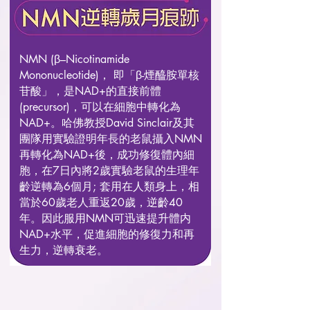
NMN (β–Nicotinamide
Mononucleotide)， 即「β-煙醯胺單核
苷酸」，是NAD+的直接前體
(precursor)，可以在細胞中轉化為
NAD+。哈佛教授David Sinclair及其
團隊用實驗證明年長的老鼠攝入NMN
再轉化為NAD+後，成功修復體內細
胞，在7日內將2歲實驗老鼠的生理年
齡逆轉為6個月; 套用在人類身上，相
當於60歲老人重返20歲，逆齡40
年。因此服用NMN可迅速提升體内
NAD+水平，促進細胞的修復力和再
生力，逆轉衰老。