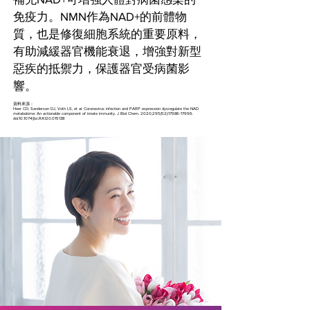
免疫力。NMN作為NAD+的前體物
質，也是修復細胞系統的重要原料，
有助減緩器官機能衰退，增強對新型
惡疾的抵禦力，保護器官受病菌影
響。
資料來源：
Heer CD, Sanderson DJ, Voth LS, et al. Coronavirus infection and PARP expression dysregulate the NAD
metabolome: An actionable component of innate immunity. J Biol Chem. 2020;295(52):
17986-17996
.
doi:10.1074/jbc.RA120.015138