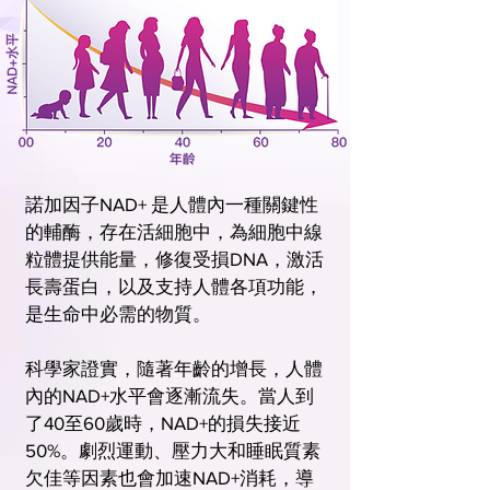
諾加因子NAD+ 是人體內一種關鍵性
的輔酶，存在活細胞中，為細胞中線
粒體提供能量，修復受損DNA，激活
長壽蛋白，以及支持人體各項功能，
是生命中必需的物質。
科學家證實，隨著年齡的增長，人體
內的NAD+水平會逐漸流失。當人到
了40至60歲時，NAD+的損失接近
50%。劇烈運動、壓力大和睡眠質素
欠佳等因素也會加速NAD+消耗，導