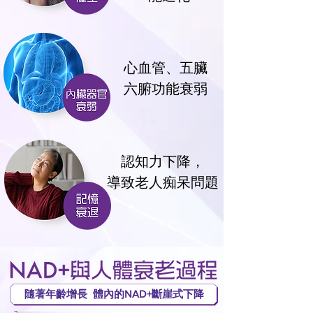
心血管、五臟
六腑功能衰弱
認知力下降，
導致老人痴呆問題
隨著年齡增長 體內的NAD+斷崖式下降