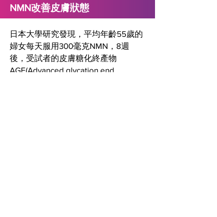
NMN改善皮膚狀態
日本大學研究發現，平均年齡55歲的
婦女每天服用300毫克NMN，8週
後，受試者的皮膚糖化終產物
AGE(Advanced glycation end
products)有明顯下降，皮膚狀態有明
顯改善，包含減少斑點，細紋和雀
斑，增加皮膚保濕、緊緻、彈性等，
身體感覺更有青春活力。
資料來源：
Morita Y, et al. Clinical evaluation of changes in biomarkers by oral intake of NMN. Glycative Stress Research.
2022;9: 33- 41. doi:
10.24659
/gsr.9.2_33