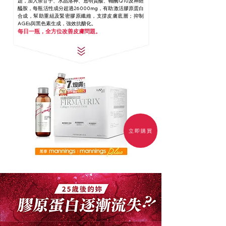
題，
加入余甘子、水晶洛神、透明質酸、輔酶Q10及神經
醯胺，每瓶活性成分超過26000mg，有助激活膠原蛋白
合成，幫助重組及緊密膠原纖維，支撐皮膚底層；抑制
AGEs與黑色素生成，強效抗醣化。
每日一瓶，全方位改善皮膚問題。
立即購買