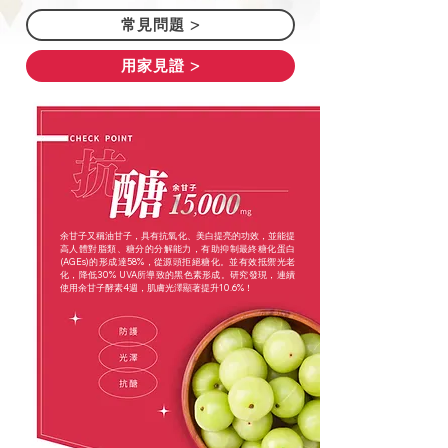
常見問題 >
用家見證 >
余甘子又稱油甘子，具有抗氧化、美白提亮的功效，並能提
高人體對脂類、糖分的分解能力，有助抑制最終糖化蛋白
(AGEs)的形成達58%，從源頭拒絕糖化。並有效抵禦光老
化，降低30% UVA所導致的黑色素形成。研究發現，連續
使用余甘子酵素4週，肌膚光澤顯著提升10.6%！