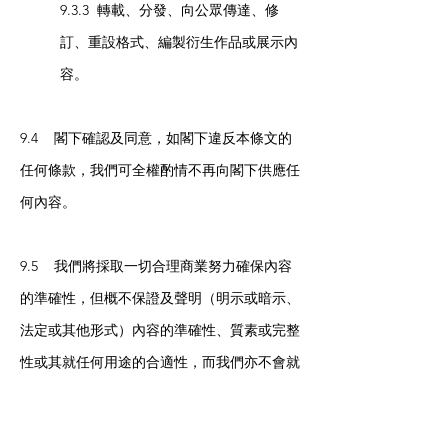
9.3.3 轉載、分發、向公眾傳達、修
訂、重設格式、編製衍生作品或展示內
容。
9.4 閣下確認及同意，如閣下違反本條文的
任何條款，我們可全權酌情不再向閣下供應任
何內容。
9.5 我們將採取一切合理商業努力確保內容
的準確性，但概不保證及聲明（明示或暗示、
法定或其他形式）內容的準確性、質素或完整
性或其就任何用途的合適性，而我們亦不會就
此承擔任何責任。閣下亦同意，廣告商就我們
網站所示的廣告內容承擔全部責任。放置有關